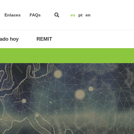
Enlaces
FAQs
es
pt
en
ado hoy
REMIT