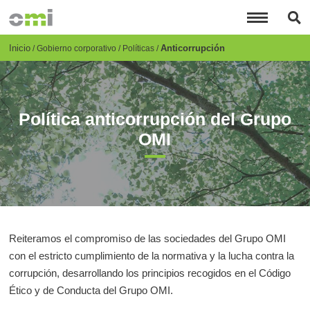
Pasar
al
contenido
principal
Breadcrumb
Inicio
Anticorrupción
Gobierno corporativo
Políticas
Política anticorrupción del Grupo
OMI
Reiteramos el compromiso de las sociedades del Grupo OMI
con el estricto cumplimiento de la normativa y la lucha contra la
corrupción, desarrollando los principios recogidos en el Código
Ético y de Conducta del Grupo OMI.