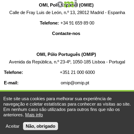
OMI, Polo Español (OMIE)
Calle de Fray Luis de León, n.º 13, 28012 Madrid - Espanha
Telefone:
+34 91 659 89 00
Contacte-nos
OMI, Pólo Português (OMIP)
Avenida da República, n.º 23-4º, 1050-185 Lisboa - Portugal
Telefone:
+351 21 000 6000
E-mail:
omip@omip.pt
AJUDA
CONTACTO
EMPREGO
MAPA WEB
Este site usa cookies para melhorar sua experiência de
navegação e coletar estatísticas para conhecer as visitas ao site.
AVISO LEGAL
Em nenhum caso são utilizados para outros fins que não os
anteriores.
Mais info
© 2019-2026 - Todos os direitos reservados
Powered BY
Aceitar
Não, obrigado