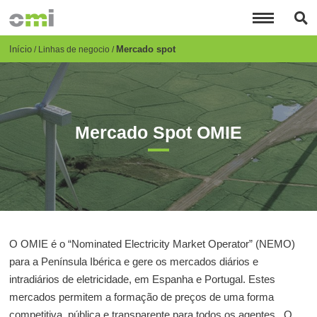
Passar
para
o
conteúdo
Breadcrumb
Início
Mercado spot
Linhas de negocio
principal
Mercado Spot OMIE
O OMIE é o “Nominated Electricity Market Operator” (NEMO)
para a Península Ibérica e gere os mercados diários e
intradiários de eletricidade, em Espanha e Portugal. Estes
mercados permitem a formação de preços de uma forma
competitiva, pública e transparente para todos os agentes. O