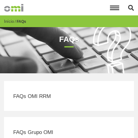
Passar
para
o
conteúdo
Breadcrumb
Início
FAQs
principal
FAQs
FAQs OMI RRM
FAQs Grupo OMI