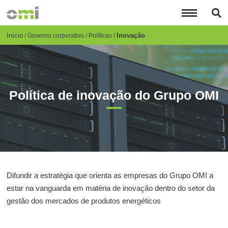
Passar
para
o
conteúdo
Breadcrumb
Início
Inovação
Governo corporativo
Políticas
principal
Política de inovação do Grupo OMI
Difundir a estratégia que orienta as empresas do Grupo OMI a
estar na vanguarda em matéria de inovação dentro do setor da
gestão dos mercados de produtos energéticos